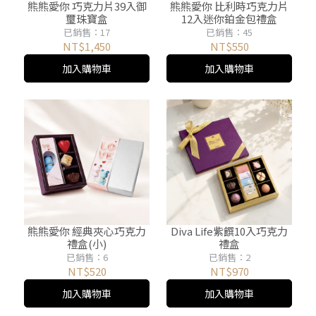
熊熊愛你 巧克力片39入御
熊熊愛你 比利時巧克力片
璽珠寶盒
12入迷你鉑金包禮盒
已銷售：17
已銷售：45
NT$1,450
NT$550
加入購物車
加入購物車
熊熊愛你 經典夾心巧克力
Diva Life紫饌10入巧克力
禮盒(小)
禮盒
已銷售：6
已銷售：2
NT$520
NT$970
加入購物車
加入購物車