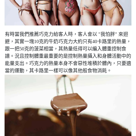
有時當我們推薦巧克力給客人時，客人會以 "我怕胖" 來迴
避，其實一塊10克的牛奶巧克力大約只有40卡路里的熱量，
跟一把50克的菠菜相當，其熱量低得可以編入體重控制食
譜。況且控制體重最重要的是控制熱量攝入和身體活動中的
能量支出。巧克力的熱量本身不會惡性堆積於體內，只要適
當的運動，其卡路里一樣可以像其他般食物消耗。