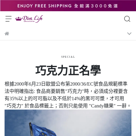
S P E C I A L
巧克力正名學
根據2000年6月23日歐盟公布第2000/36/EC號食品規範標準
法中明確指出: 食品商要銷售"巧克力"時，必須成分裡要含
有35%以上的可可脂以及不低於14%的黑可可漿，才可用
"巧克力" 於食品標籤上；否則只能使用 "Candy糖果" 一辭。