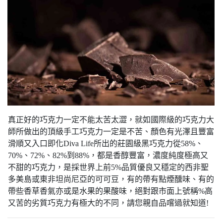
真正好的巧克力一定不能太苦太澀，就如國際級的巧克力大
師所做出的頂級手工巧克力一定是不苦、顏色有光澤且豐富
滑順又入口即化Diva Life所出的莊園級黑巧克力從58%、
70%、72%、82%到88%，都是香醇豐富，濃度純度極高又
不甜的巧克力，是採世界上前5%品質優良又穩定的西非聖
多美島或東非坦尚尼亞的可可豆，有的帶有點煙醺味、有的
帶些香草香氣亦或是水果的果酸味，絕對跟市面上號稱%高
又苦的劣質巧克力有極大的不同，請您親自品嚐過就知道!