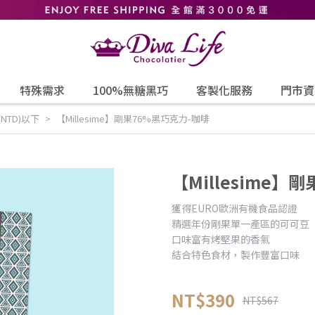
特殊需求
100%無糖黑巧
客製化服務
門市資
(NTD)以下
【Millesime】剛果76%黑巧克力-咖啡
【Millesime】
獲得EURO歐洲有機食品認證
精選年份剛果單一產區的可可豆
口味富有烤堅果的香氣
結合特色食材，製作豐富口味
NT$390
NT$567