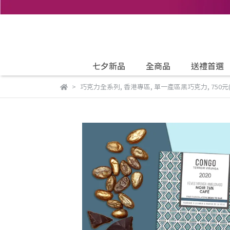
七夕新品
全商品
送禮首選
巧克力全系列
,
香港專區
,
單一產區黑巧克力
,
750元