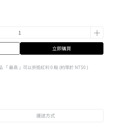
立即購買
品 「 最高 」可以折抵紅利
0
點 (約等於
NT$0
)
運送方式